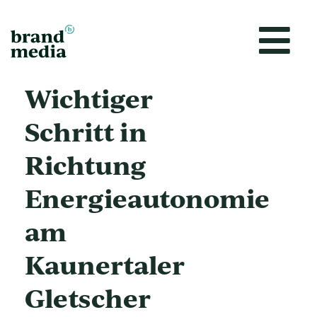
Zum
Inhalt
springen
Wichtiger
Schritt in
Richtung
Energieautonomie
am
Kaunertaler
Gletscher