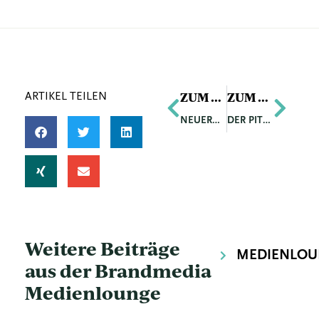
Zurück
Näch
ZUM VORIGEN ARTIKEL
ZUM NÄCHSTEN ARTIKEL
ARTIKEL TEILEN
NEUERÖFFNUNG NKD IM EINKAUFSZENTRUM WEST
DER PITZTALER GLETSCHER STARTET IN DEN HERBST-SKIBETRIEB
Weitere Beiträge
MEDIENLOU
aus der Brandmedia
Medienlounge