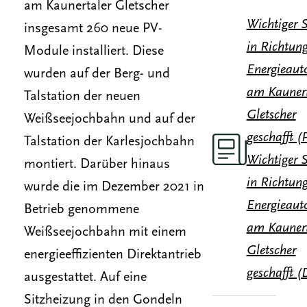
am Kaunertaler Gletscher
Wichtiger S
insgesamt 260 neue PV-
in Richtun
Module installiert. Diese
Energieau
wurden auf der Berg- und
am Kaunert
Talstation der neuen
Gletscher
Weißseejochbahn und auf der
geschafft 
Talstation der Karlesjochbahn
Wichtiger S
montiert. Darüber hinaus
in Richtun
wurde die im Dezember 2021 in
Energieau
Betrieb genommene
am Kaunert
Weißseejochbahn mit einem
Gletscher
energieeffizienten Direktantrieb
geschafft 
ausgestattet. Auf eine
Sitzheizung in den Gondeln