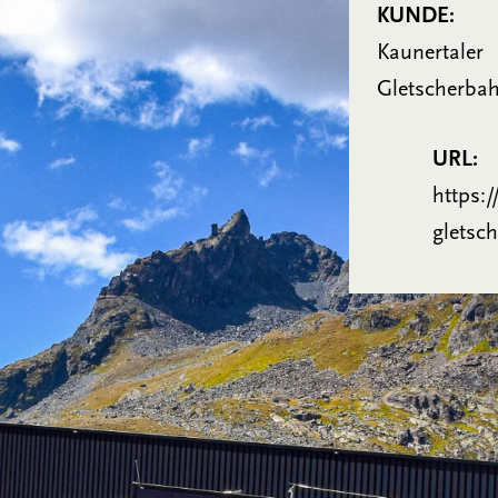
KUNDE:
Kaunertaler
Gletscherba
URL:
https:
gletsch