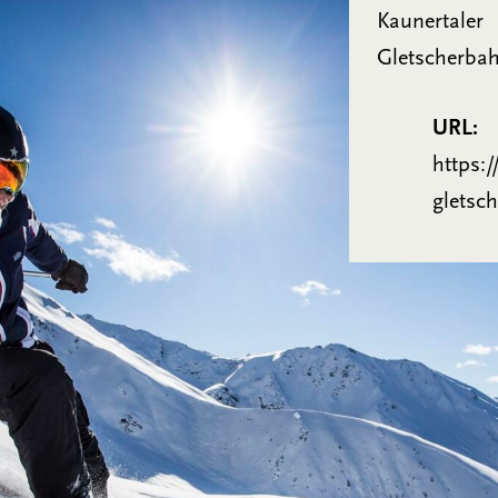
Kaunertaler
Gletscherba
URL:
https:
gletsch