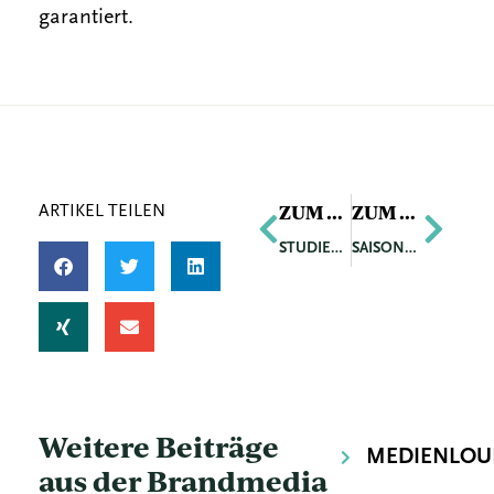
garantiert.
Zurück
Näch
ZUM VORIGEN ARTIKEL
ZUM NÄCHSTEN ARTIKEL
ARTIKEL TEILEN
STUDIERENDENPROJEKT DER FH GESUNDHEIT BESTÄTIGT GROSSE BARRIEREFREIHEIT IM INNSBRUCKER EKZ WEST
SAISONSTART IM SKIGEBIET RIFFLSEE AM 17. DEZEMBER 2022
Weitere Beiträge
MEDIENLOU
aus der Brandmedia