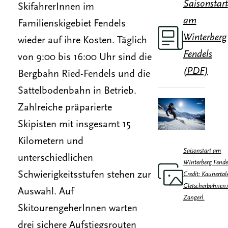
Saisonstart
SkifahrerInnen im
am
Familienskigebiet Fendels
Winterberg
wieder auf ihre Kosten. Täglich
Fendels
von 9:00 bis 16:00 Uhr sind die
(PDF)
Bergbahn Ried-Fendels und die
Sattelbodenbahn in Betrieb.
Zahlreiche präparierte
Skipisten mit insgesamt 15
Kilometern und
Saisonstart am
unterschiedlichen
WInterberg Fendel
Schwierigkeitsstufen stehen zur
Credit: Kaunertal
Gletscherbahnen
Auswahl. Auf
Zangerl.
SkitourengeherInnen warten
drei sichere Aufstiegsrouten