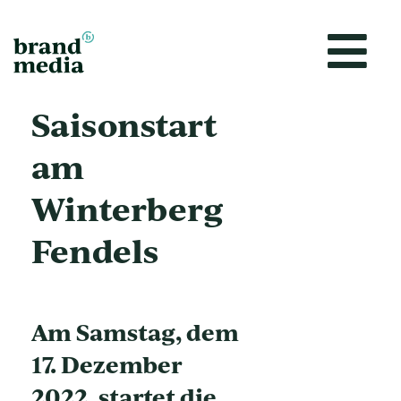
Zum
Inhalt
springen
Saisonstart
am
Winterberg
Fendels
Am Samstag, dem
17. Dezember
2022, startet die