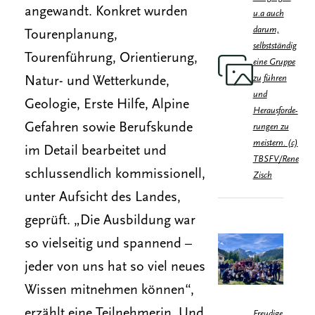
angewandt. Konkret wurden
u.a auch
darum,
Tourenplanung,
selbstständig
Tourenführung, Orientierung,
eine Gruppe
zu führen
Natur- und Wetterkunde,
und
Geologie, Erste Hilfe, Alpine
Herausforde-
Gefahren sowie Berufskunde
rungen zu
meistern. (c)
im Detail bearbeitet und
TBSFV/Rene
schlussendlich kommissionell,
Zisch
unter Aufsicht des Landes,
geprüft. „Die Ausbildung war
so vielseitig und spannend –
jeder von uns hat so viel neues
Wissen mitnehmen können“,
erzählt eine Teilnehmerin. Und
Freudige