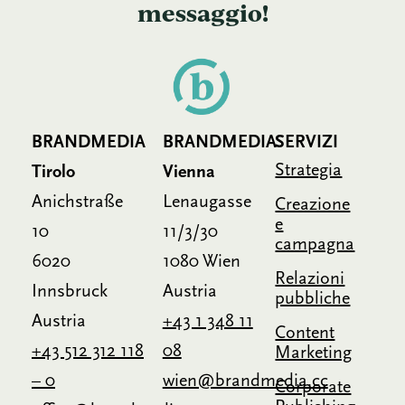
messaggio!
BRANDMEDIA
BRANDMEDIA
SERVIZI
Strategia
Tirolo
Vienna
Anichstraße
Lenaugasse
Creazione
e
10
11/3/30
campagna
6020
1080 Wien
Relazioni
Innsbruck
Austria
pubbliche
Austria
+43 1 348 11
Content
+43 512 312 118
08
Marketing
– 0
wien@brandmedia.cc
Corporate