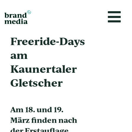
Vai
al
contenuto
Freeride-Days
am
Kaunertaler
Gletscher
Am 18. und 19.
März finden nach
der Erstauflage