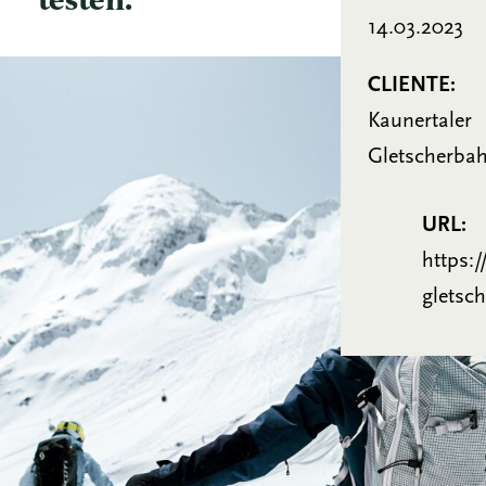
14.03.2023
CLIENTE:
Kaunertaler
Gletscherba
URL:
https:
gletsch