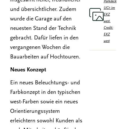
insgesamt heller, freundlicher
Parkdeck
UG1 im
und übersichtlicher. Zudem
EKZ
wurde die Garage auf den
west.
neuesten Stand der Technik
Credit:
EKZ
gebracht. Dafür liefen in den
west
vergangenen Wochen die
Bauarbeiten auf Hochtouren.
Neues Konzept
Ein neues Beleuchtungs- und
Farbkonzept in den typischen
west-Farben sowie ein neues
Orientierungssystem
erleichtern sowohl Kunden als