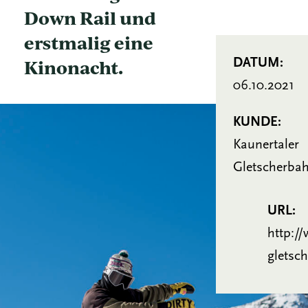
Down Rail und
erstmalig eine
Kinonacht.
DATUM:
06.10.2021
KUNDE:
Kaunertaler
Gletscherba
URL:
http://
gletsch