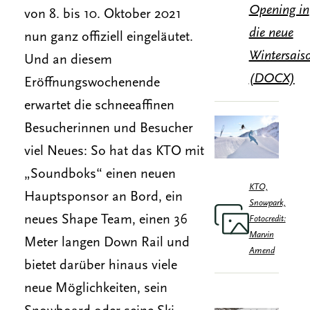
Opening in
von 8. bis 10. Oktober 2021
die neue
nun ganz offiziell eingeläutet.
Wintersais
Und an diesem
(DOCX)
Eröffnungswochenende
erwartet die schneeaffinen
Besucherinnen und Besucher
viel Neues: So hat das KTO mit
„Soundboks“ einen neuen
KTO,
Hauptsponsor an Bord, ein
Snowpark,
neues Shape Team, einen 36
Fotocredit:
Marvin
Meter langen Down Rail und
Amend
bietet darüber hinaus viele
neue Möglichkeiten, sein