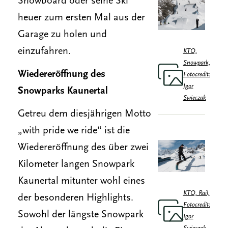
Snowboard oder seine Ski
heuer zum ersten Mal aus der
Garage zu holen und
einzufahren.
KTO,
Snowpark,
Wiedereröffnung des
Fotocredit:
Igor
Snowparks Kaunertal
Swieczak
Getreu dem diesjährigen Motto
„with pride we ride“ ist die
Wiedereröffnung des über zwei
Kilometer langen Snowpark
Kaunertal mitunter wohl eines
KTO, Rail,
der besonderen Highlights.
Fotocredit:
Sowohl der längste Snowpark
Igor