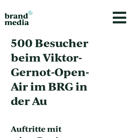
Zum
Inhalt
springen
500 Besucher
beim Viktor-
Gernot-Open-
Air im BRG in
der Au
Auftritte mit