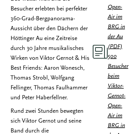
Open-
Besucher erlebten bei perfekter
Air im
360-Grad-Bergpanorama-
BRG in
Aussicht über den Dächern der
der Au
Höttinger Au eine Zeitreise
(PDF)
durch 30 Jahre musikalisches
500
Wirken von Viktor Gernot & His
Besucher
Best Friends: Aaron Wonesch,
beim
Thomas Strobl, Wolfgang
Viktor-
Fellinger, Thomas Faulhammer
Gernot-
und Peter Haberfellner.
Open-
Rund zwei Stunden bewegten
Air im
sich Viktor Gernot und seine
BRG in
Band durch die