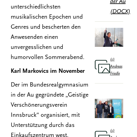
der Au
unterschiedlichsten
(DOCX)
musikalischen Epochen und
Genres und bescherten den
Anwesenden einen
unvergesslichen und
humorvollen Sommerabend.
(c)
Andreas
Karl Markovics im November
Friedle
Der im Bundesrealgymnasium
in der Au gegründete „Geistige
Verschönerungsverein
Innsbruck“ organisiert, mit
Unterstützung durch das
(c)
Einkaufszentrum west,