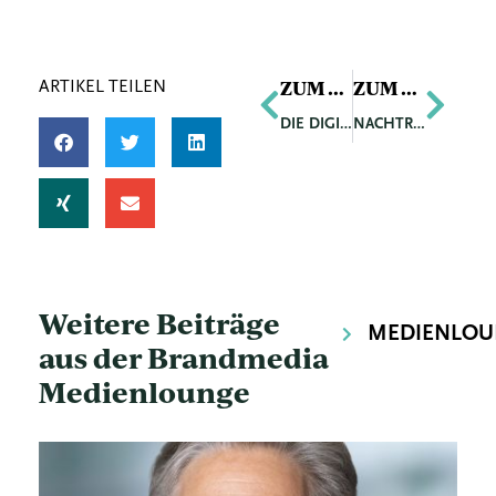
Zurück
Näch
ZUM VORIGEN ARTIKEL
ZUM NÄCHSTEN ARTIKEL
ARTIKEL TEILEN
DIE DIGITALE ZUKUNFT DES BAUENS
NACHTRODELN IM SOMMER
Weitere Beiträge
MEDIENLOU
aus der Brandmedia
Medienlounge