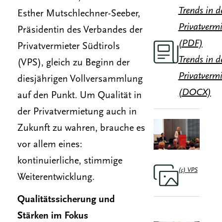
Trends in d
Esther Mutschlechner-Seeber,
Privatverm
Präsidentin des Verbandes der
(PDF)
Privatvermieter Südtirols
Trends in d
(VPS), gleich zu Beginn der
Privatverm
diesjährigen Vollversammlung
(DOCX)
auf den Punkt. Um Qualität in
der Privatvermietung auch in
Zukunft zu wahren, brauche es
vor allem eines:
kontinuierliche, stimmige
(c) VPS
Weiterentwicklung.
Qualitätssicherung und
Stärken im Fokus