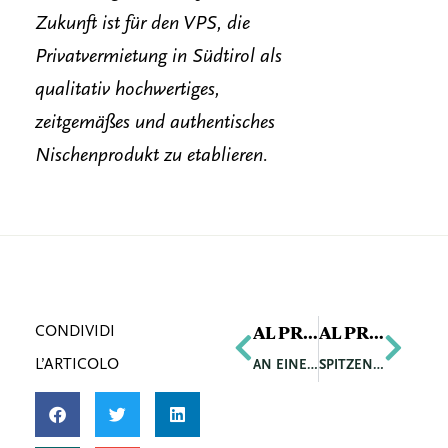
Zukunft ist für den VPS, die
Privatvermietung in Südtirol als
qualitativ hochwertiges,
zeitgemäßes und authentisches
Nischenprodukt zu etablieren.
Precedente
Succ
AL PRECEDENTE ARTICOLO
AL PROSSIMO ARTICOLO
CONDIVIDI
L’ARTICOLO
AN EINEM STRANG ZUM SIEG
SPITZENZEITEN BEIM ERSTEN PITZTAL VERTICAL 3.440