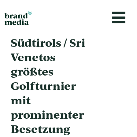
Vai
al
contenuto
Südtirols / Sri
Venetos
größtes
Golfturnier
mit
prominenter
Besetzung