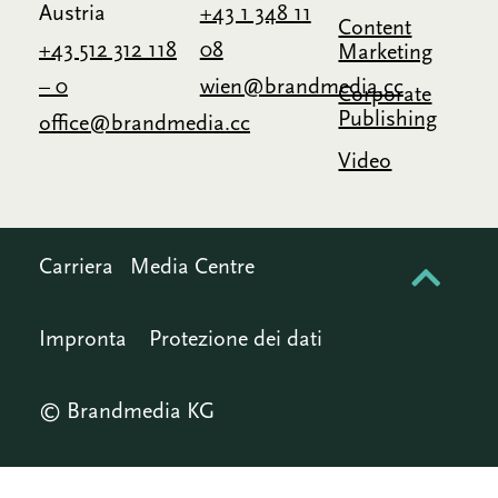
Austria
+43 1 348 11
Content
+43 512 312 118
08
Marketing
– 0
wien@brandmedia.cc
Corporate
Publishing
office@brandmedia.cc
Video
Carriera
Media Centre
Impronta
Protezione dei dati
© Brandmedia KG