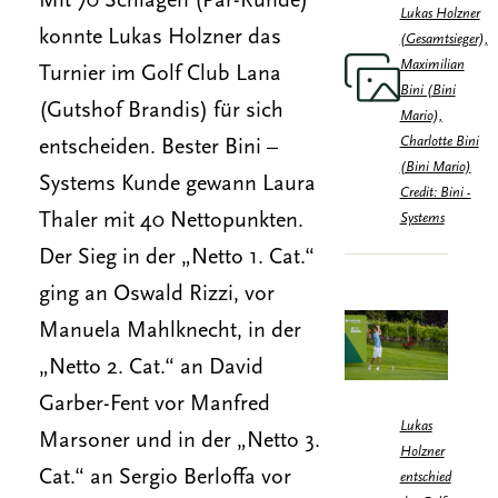
Mit 70 Schlägen (Par-Runde)
Lukas Holzner
konnte Lukas Holzner das
(Gesamtsieger),
Maximilian
Turnier im Golf Club Lana
Bini (Bini
(Gutshof Brandis) für sich
Mario),
Charlotte Bini
entscheiden. Bester Bini –
(Bini Mario)
Systems Kunde gewann Laura
Credit: Bini -
Thaler mit 40 Nettopunkten.
Systems
Der Sieg in der „Netto 1. Cat.“
ging an Oswald Rizzi, vor
Manuela Mahlknecht, in der
„Netto 2. Cat.“ an David
Garber-Fent vor Manfred
Lukas
Marsoner und in der „Netto 3.
Holzner
Cat.“ an Sergio Berloffa vor
entschied