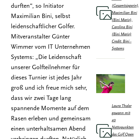
durften“, so Initiator
(Gesamtsiegerin)
Maximilian Bini
Maximilian Bini, selbst
(Bini Mario),
leidenschaftlicher Golfer.
Carolina Bini
(Bini Mario)
Mitveranstalter Günter
Credit: Bini -
Wimmer vom IT Unternehmen
Systems
Systems: „Die Leidenschaft
unserer Golfteilnehmer für
dieses Turnier ist jedes Jahr
groß und ich freue mich sehr,
dass wir zwei Tage lang
Laura Thaler
spannende Momente auf dem
gewann mit
Rasen erleben und gemeinsam
40
Nettopunkten
einen unterhaltsamen Abend
das Golf Open