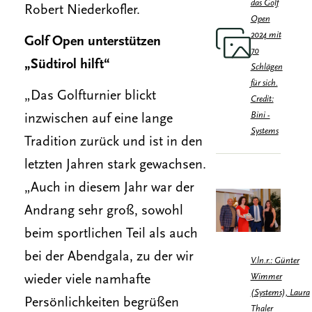
das Golf
Robert Niederkofler.
Open
2024 mit
Golf Open unterstützen
70
„Südtirol hilft“
Schlägen
für sich.
„Das Golfturnier blickt
Credit:
Bini -
inzwischen auf eine lange
Systems
Tradition zurück und ist in den
letzten Jahren stark gewachsen.
„Auch in diesem Jahr war der
Andrang sehr groß, sowohl
beim sportlichen Teil als auch
bei der Abendgala, zu der wir
V.ln.r.: Günter
Wimmer
wieder viele namhafte
(Systems), Laura
Persönlichkeiten begrüßen
Thaler