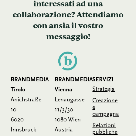
interessati ad una
collaborazione? Attendiamo
con ansia il vostro
messaggio!
BRANDMEDIA
BRANDMEDIA
SERVIZI
Strategia
Tirolo
Vienna
Anichstraße
Lenaugasse
Creazione
e
10
11/3/30
campagna
6020
1080 Wien
Relazioni
Innsbruck
Austria
pubbliche