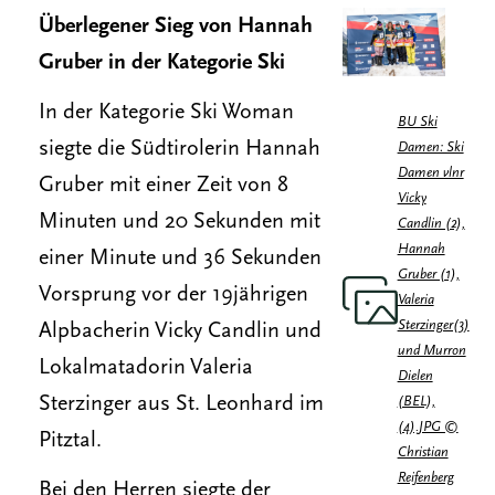
Überlegener Sieg von Hannah
Gruber in der Kategorie Ski
In der Kategorie Ski Woman
BU Ski
siegte die Südtirolerin Hannah
Damen: Ski
Damen vlnr
Gruber mit einer Zeit von 8
Vicky
Minuten und 20 Sekunden mit
Candlin (2),
Hannah
einer Minute und 36 Sekunden
Gruber (1),
Vorsprung vor der 19jährigen
Valeria
Sterzinger(3)
Alpbacherin Vicky Candlin und
und Murron
Lokalmatadorin Valeria
Dielen
Sterzinger aus St. Leonhard im
(BEL),
(4).JPG ©
Pitztal.
Christian
Reifenberg
Bei den Herren siegte der