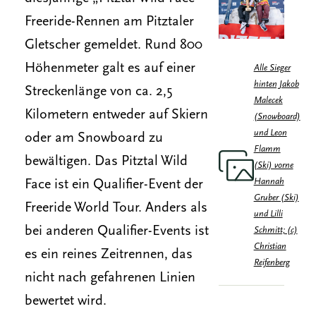
Freeride-Rennen am Pitztaler
Gletscher gemeldet. Rund 800
Höhenmeter galt es auf einer
Alle Sieger
hinten Jakob
Streckenlänge von ca. 2,5
Malecek
Kilometern entweder auf Skiern
(Snowboard)
und Leon
oder am Snowboard zu
Flamm
bewältigen. Das Pitztal Wild
(Ski) vorne
Hannah
Face ist ein Qualifier-Event der
Gruber (Ski)
Freeride World Tour. Anders als
und Lilli
bei anderen Qualifier-Events ist
Schmitt; (c)
Christian
es ein reines Zeitrennen, das
Reifenberg
nicht nach gefahrenen Linien
bewertet wird.