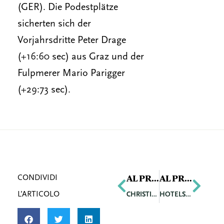
(GER). Die Podestplätze
sicherten sich der
Vorjahrsdritte Peter Drage
(+16:60 sec) aus Graz und der
Fulpmerer Mario Parigger
(+29:73 sec).
Precedente
Succ
AL PRECEDENTE ARTICOLO
AL PROSSIMO ARTICOLO
CONDIVIDI
L’ARTICOLO
CHRISTIAN SCHIBERL ÜBERNIMMT TECHNISCH-WIRTSCHAFTLICHE BERATUNG BEI DREES & SOMMER ÖSTERREICH
HOTELSOFTWARESPEZIALIST ASA BAUT PARTNERNETZWERK IN NORDDEUTSCHLAND AUS