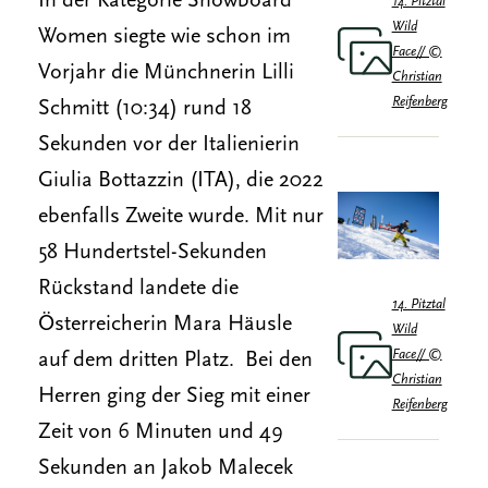
In der Kategorie Snowboard
14. Pitztal
Wild
Women siegte wie schon im
Face// ©
Vorjahr die Münchnerin Lilli
Christian
Reifenberg
Schmitt (10:34) rund 18
Sekunden vor der Italienierin
Giulia Bottazzin (ITA), die 2022
ebenfalls Zweite wurde. Mit nur
58 Hundertstel-Sekunden
Rückstand landete die
14. Pitztal
Österreicherin Mara Häusle
Wild
Face// ©
auf dem dritten Platz. Bei den
Christian
Herren ging der Sieg mit einer
Reifenberg
Zeit von 6 Minuten und 49
Sekunden an Jakob Malecek