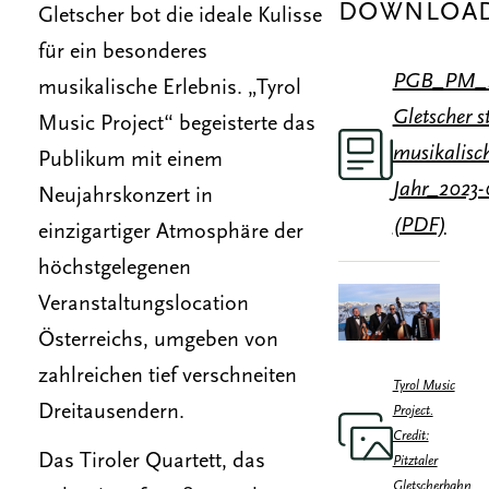
DOWNLOA
Gletscher bot die ideale Kulisse
für ein besonderes
PGB_PM_Pi
musikalische Erlebnis. „Tyrol
Gletscher s
Music Project“ begeisterte das
musikalisch
Publikum mit einem
Jahr_2023-
Neujahrskonzert in
(PDF)
einzigartiger Atmosphäre der
höchstgelegenen
Veranstaltungslocation
Österreichs, umgeben von
zahlreichen tief verschneiten
Tyrol Music
Dreitausendern.
Project.
Credit:
Das Tiroler Quartett, das
Pitztaler
Gletscherbahn