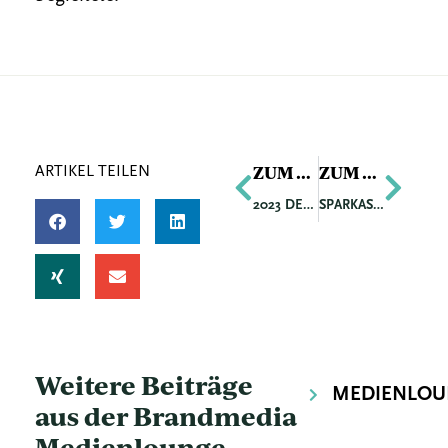
Zurück
Näch
ZUM VORIGEN ARTIKEL
ZUM NÄCHSTEN ARTIKEL
ARTIKEL TEILEN
2023 DEUTLICH MEHR PRIVATVERMIETER:INNEN IN SÜDTIROL
SPARKASSE OÖ MODERNISIERT STAMMHAUS AN DER PROMENADE
Weitere Beiträge
MEDIENLOU
aus der Brandmedia
Medienlounge