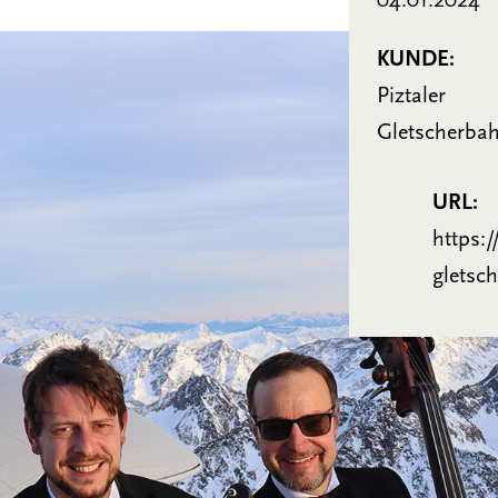
04.01.2024
KUNDE:
Piztaler
Gletscherba
URL:
https:/
gletsch