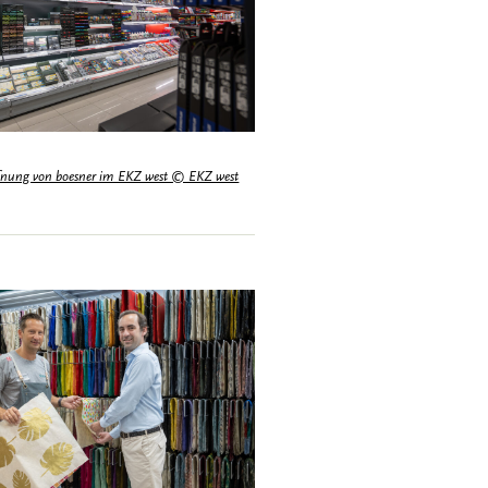
fnung von boesner im EKZ west © EKZ west