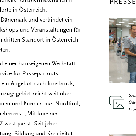
onelle Künstlermaterialien in
PRESS
rte in Österreich,
 Dänemark und verbindet ein
rkshops und Veranstaltungen für
 dritten Standort in Österreich
eten.
d einer hauseigenen Werkstatt
vice für Passepartouts,
 ein Angebot nach Innsbruck,
inzugsgebiet reicht weit über
Sasc
Öste
innen und Kunden aus Nordtirol,
Eige
nehmens. „Mit boesner
 west passt. Seit jeher
ung, Bildung und Kreativität.