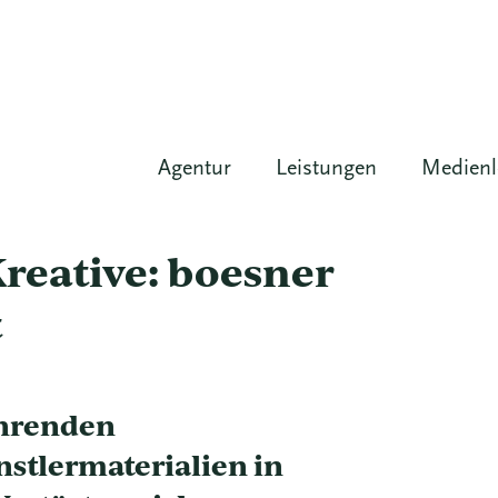
Agentur
Leistungen
Medien
reative: boesner
t
ührenden
nstlermaterialien in