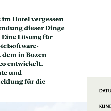
s im Hotel vergessen
sendung dieser Dinge
 Eine Lösung für
telsoftware-
 dem in Bozen
o entwickelt.
nte und
cklung für die
DAT
KUN