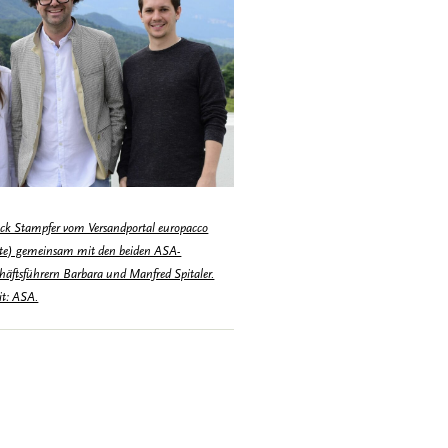
ick Stampfer vom Versandportal europacco
te) gemeinsam mit den beiden ASA-
häftsführern Barbara und Manfred Spitaler.
it: ASA.