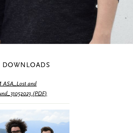
E DOWNLOADS
 ASA_Lost and
und_31052023 (PDF)