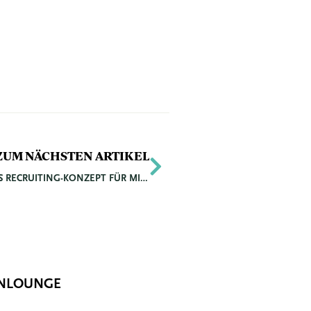
Nächster
ZUM NÄCHSTEN ARTIKEL
NEUES RECRUITING-KONZEPT FÜR MITARBEITER:INNEN-MANGEL IM TOURISMUS TRÄGT FRÜCHTE
NLOUNGE