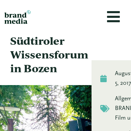
Zum
Inhalt
springen
Südtiroler
Wissensforum
in Bozen
Augus
5, 201
Allge
BRAN
Film u