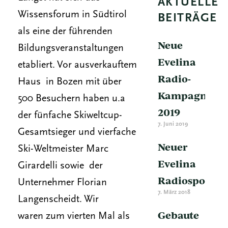
AKTUELLE
Wissensforum in Südtirol
BEITRÄGE
als eine der führenden
Neue
Bildungsveranstaltungen
Evelina
etabliert. Vor ausverkauftem
Radio-
Haus in Bozen mit über
Kampagne
500 Besuchern haben u.a
2019
der fünfache Skiweltcup-
7. Juni 2019
Gesamtsieger und vierfache
Neuer
Ski-Weltmeister Marc
Evelina
Girardelli sowie der
Radiospot
Unternehmer Florian
7. März 2018
Langenscheidt. Wir
Gebaute
waren zum vierten Mal als